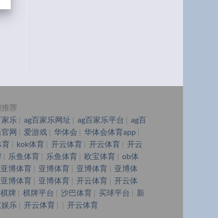
情推荐
百家乐
|
ag百家乐网址
|
ag百家乐平台
|
ag百
乐官网
|
爱游戏
|
华体会
|
华体会体育app
|
体育
|
kok体育
|
开云体育
|
开云体育
|
开云
牌
|
乐鱼体育
|
乐鱼体育
|
欧宝体育
|
ob体
|
亚博体育
|
亚博体育
|
亚博体育
|
亚博体
|
亚博体育
|
亚博体育
|
开云体育
|
开云体
|
棋牌
|
棋牌平台
|
沙巴体育
|
买球平台
|
新
京娱乐
|
开云体育
| |
开云体育