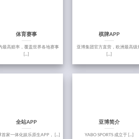
体育赛事
棋牌APP
内最高赔率，覆盖世界各地赛事
亚博集团官方直营，欧洲最高级
[...]
[...]
全站APP
亚博简介
首家一体化娱乐原生APP， [...]
YABO SPORTS 成立于 [...]