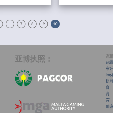
…
7
8
9
10
友
亚博执照：
ag
家
im
棋
育
育
育
葡