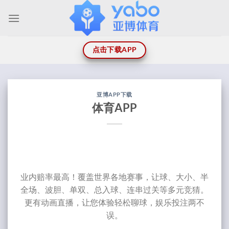
跳
到
内
容
点击下载APP
亚博APP下载
体育APP
业内赔率最高！
覆盖世界各地赛事，让球、大小、半
全场、波胆、单双、总入球、连串过关等多元竞猜。
更有动画直播，让您体验轻松聊球，娱乐投注两不
误。