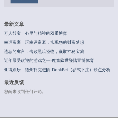
最新文章
万人骰宝：心里与精神的双重博弈
幸运富豪：玩幸运富豪，实现您的财富梦想
遗忘的寓言：击败黑暗怪物，赢取神秘宝藏
近年最受欢迎的游戏之一-魔童降世登陆亚博体育
亚博娱乐：德州扑克进阶-DonkBet（驴式下注）缺点分析
最近反馈
您尚未收到任何评论。