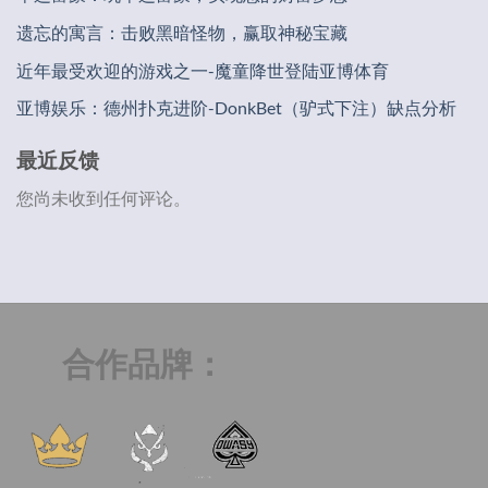
遗忘的寓言：击败黑暗怪物，赢取神秘宝藏
近年最受欢迎的游戏之一-魔童降世登陆亚博体育
亚博娱乐：德州扑克进阶-DonkBet（驴式下注）缺点分析
最近反馈
您尚未收到任何评论。
合作品牌：