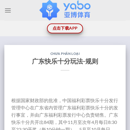
跳
到
内
容
点击下载APP
CHƯA PHÂN LOẠI
广东快乐十分玩法-规则
根据国家财政部的批准，中国福利彩票快乐十分发行
管理中心在广东省内管理广东福利彩票快乐十分的发
行事宜，并由广东福利彩票发行中心负责销售。广东
快乐十分共开出84期，其中11月至次年4月每日8:30
至22:30开奖（每10分钟一期），5月至10月每日