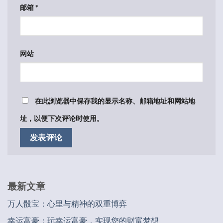
邮箱
*
网站
在此浏览器中保存我的显示名称、邮箱地址和网站地
址，以便下次评论时使用。
最新文章
万人骰宝：心里与精神的双重博弈
幸运富豪：玩幸运富豪，实现您的财富梦想