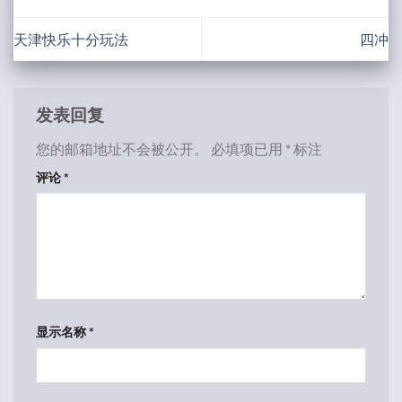
天津快乐十分玩法
四冲
发表回复
您的邮箱地址不会被公开。
必填项已用
*
标注
评论
*
显示名称
*