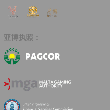
亚博执照：