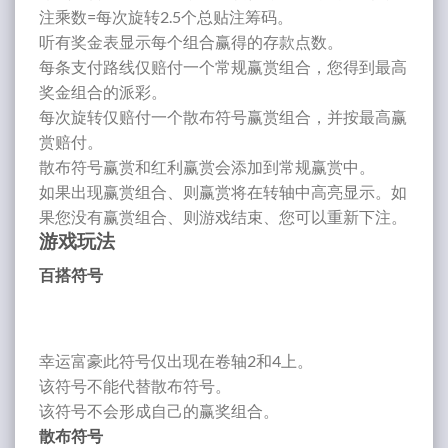
注乘数=每次旋转2.5个总贴注筹码。
听有奖金表显示每个组合赢得的存款点数。
每条支付路线仅赔付一个常规赢赏组合，您得到最高
奖金组合的派彩。
每次旋转仅赔付一个散布符号赢赏组合，并按最高赢
赏赔付。
散布符号赢赏和红利赢赏会添加到常规赢赏中。
如果出现赢赏组合、则赢赏将在转轴中高亮显示。如
果您没有赢赏组合、则游戏结束、您可以重新下注。
游戏玩法
百搭符号
幸运富豪此符号仅出现在卷轴2和4上。
该符号不能代替散布符号。
该符号不会形成自己的赢奖组合。
散布符号