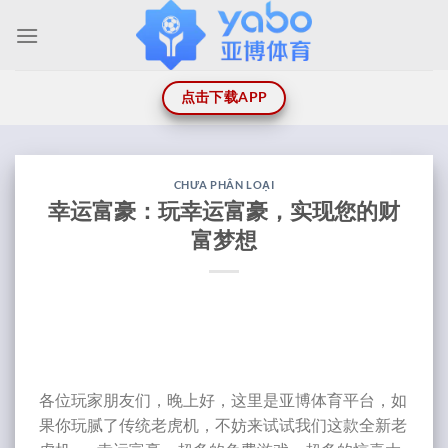
跳
到
内
容
点击下载APP
CHƯA PHÂN LOẠI
幸运富豪：玩幸运富豪，实现您的财
富梦想
各位玩家朋友们，晚上好，这里是亚博体育平台，如
果你玩腻了传统老虎机，不妨来试试我们这款全新老