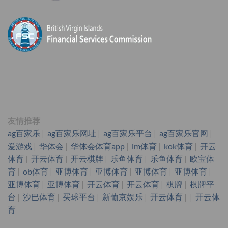
友情推荐
ag百家乐
|
ag百家乐网址
|
ag百家乐平台
|
ag百家乐官网
|
爱游戏
|
华体会
|
华体会体育app
|
im体育
|
kok体育
|
开云
体育
|
开云体育
|
开云棋牌
|
乐鱼体育
|
乐鱼体育
|
欧宝体
育
|
ob体育
|
亚博体育
|
亚博体育
|
亚博体育
|
亚博体育
|
亚博体育
|
亚博体育
|
开云体育
|
开云体育
|
棋牌
|
棋牌平
台
|
沙巴体育
|
买球平台
|
新葡京娱乐
|
开云体育
| |
开云体
育