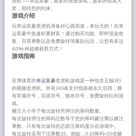
虎机——幸运富豪，超多的免费游戏，超多的惊喜大
奖，期待您的到来。
游戏介绍
玩幸运富豪老虎机准备好心跳加速，来玩大的！在幸
运富豪中急速积累财富！通过购买功能、即时现金收
集、百搭乘数以及免费旋转等爆款玩法，让您有多达
4,096 种超燃获胜方式！
游戏指南
亚博体育的
幸运富豪
老虎机游戏是一种包含五轴3行
的视频老虎机、所有243条支付线路都永久启用，拥
有常规符号，百搭符号，散布符号，免费旋转红利游
戏。
赌注大小等于每次旋转所押注的筹码数量。
每次旋转押注的筹码总数等于您的筹码赌注乘以赌注
乘数。只有每次旋转的总赔注筹码显示在游戏中。
每次旋转采用下注乘数25。例如，0.10筹码×25倍赌