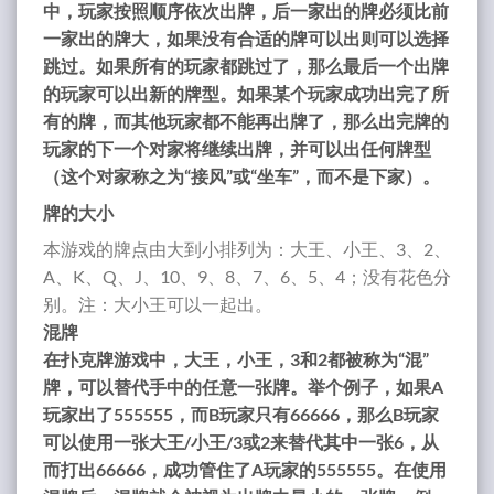
中，玩家按照顺序依次出牌，后一家出的牌必须比前
一家出的牌大，如果没有合适的牌可以出则可以选择
跳过。如果所有的玩家都跳过了，那么最后一个出牌
的玩家可以出新的牌型。如果某个玩家成功出完了所
有的牌，而其他玩家都不能再出牌了，那么出完牌的
玩家的下一个对家将继续出牌，并可以出任何牌型
（这个对家称之为“接风”或“坐车”，而不是下家）。
牌的大小
本游戏的牌点由大到小排列为：大王、小王、3、2、
A、K、Q、J、10、9、8、7、6、5、4；没有花色分
别。注：大小王可以一起出。
混牌
在扑克牌游戏中，大王，小王，3和2都被称为“混”
牌，可以替代手中的任意一张牌。举个例子，如果A
玩家出了555555，而B玩家只有66666，那么B玩家
可以使用一张大王/小王/3或2来替代其中一张6，从
而打出66666，成功管住了A玩家的555555。在使用