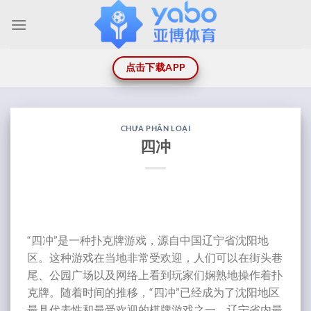
跳
到
内
容
点击下载APP
CHƯA PHÂN LOẠI
四冲
“四冲”是一种扑克牌游戏，源自中国辽宁省沈阳地
区。这种游戏在当地非常受欢迎，人们可以在街头巷
尾、公园广场以及网络上看到玩家们娴熟地操作着扑
克牌。随着时间的推移，“四冲”已经成为了沈阳地区
最具代表性和最受欢迎的棋牌游戏之一。辽宁省内最