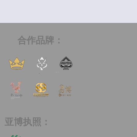
合作品牌：
亚博执照：