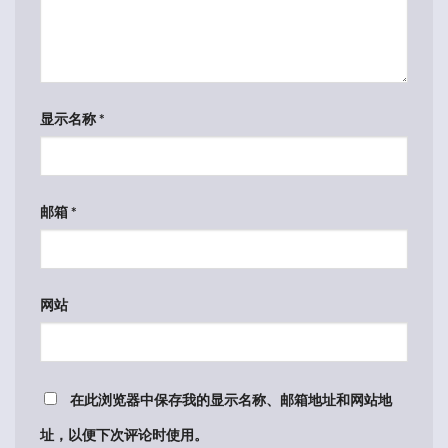
显示名称
*
邮箱
*
网站
在此浏览器中保存我的显示名称、邮箱地址和网站地
址，以便下次评论时使用。