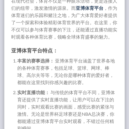
在现代社会，体育不仅是一种娱乐活动，更是连接人
们的纽带，激发激情的源泉。而
亚博体育平台
，作为
体育迷们的乐园和赌注之地，为广大体育爱好者提供
了一个探索和体验精彩体育世界的平台。在这里，你
不仅可以参与体育赛事的下注，还能通过直播功能实
时观看各种体育比赛，领略全球体育盛事的魅力。
亚博体育平台特点：
丰富的赛事选择：
亚博体育平台涵盖了世界各地
的各种体育赛事，包括足球、篮球、网球、棒
球、高尔夫等等，无论你是哪种体育的爱好者，
都能在这里找到你感兴趣的比赛。
实时直播功能：
与传统的体育平台不同，亚博体
育还提供了实时直播功能，让用户可以在下注的
同时，实时观看比赛的画面，感受比赛的紧张与
激情。无论是世界杯足球赛还是NBA总决赛，你
都能通过亚博体育平台实时观看，不错过任何精
彩瞬间。