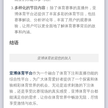
多样化的节目内容：
除了体育赛事的直播外，亚
博体育平台还提供了丰富多彩的体育节目，包括
赛事解说、分析评论等，丰富了用户的观赛体
验，让用户可以更全面地了解体育赛事背后的故
事和内涵。
结语
亚博体育欢迎您的加入
亚博体育平台
作为一个融合了体育下注和直播功能的
综合性平台，为广大体育爱好者提供了一个探索和体
验精彩体育世界的机会。无论是追求刺激的下注体
验，还是享受比赛现场的真实感受，亚博体育平台都
能满足你的需求，让你在体育世界中畅游无阻，尽情
享受激情与欢乐。