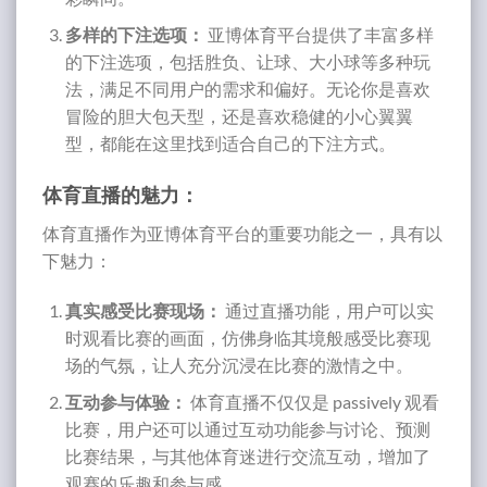
多样的下注选项：
亚博体育平台提供了丰富多样
的下注选项，包括胜负、让球、大小球等多种玩
法，满足不同用户的需求和偏好。无论你是喜欢
冒险的胆大包天型，还是喜欢稳健的小心翼翼
型，都能在这里找到适合自己的下注方式。
体育直播的魅力：
体育直播作为亚博体育平台的重要功能之一，具有以
下魅力：
真实感受比赛现场：
通过直播功能，用户可以实
时观看比赛的画面，仿佛身临其境般感受比赛现
场的气氛，让人充分沉浸在比赛的激情之中。
互动参与体验：
体育直播不仅仅是 passively 观看
比赛，用户还可以通过互动功能参与讨论、预测
比赛结果，与其他体育迷进行交流互动，增加了
观赛的乐趣和参与感。