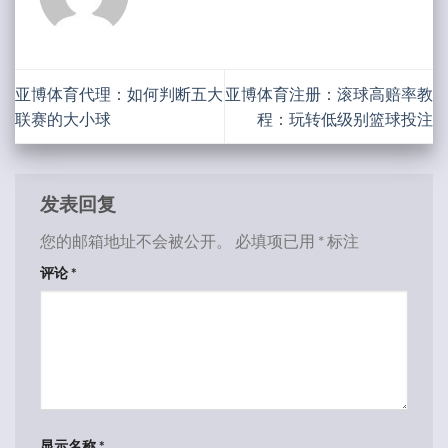
亚博体育代理：如何判断五大
亚博体育注册：滚球高赔率教
联赛的大小球
程：玩转低级别篮球投注
发表回复
您的邮箱地址不会被公开。
必填项已用
*
标注
评论
*
显示名称
*