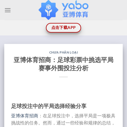
跳
到
内
容
点击下载APP
CHƯA PHÂN LOẠI
亚博体育招商：足球彩票中挑选平局
赛事外围投注分析
足球投注中的平局选择经验分享
亚博体育招商
：在足球投注中，选择平局是一项极具
挑战性的任务。然而，通过一些经验和规律的总结，