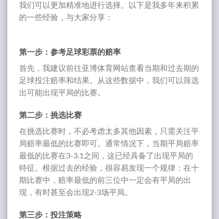
我们可以更加精准地进行选择。以下是我多年来积累
的一些经验，与大家分享：
第一步：参考足球彩票的赔率
首先，我建议前往亚博体育网站查看当期和过去期的
足球投注赔率和结果。从这些数据中，我们可以筛选
出可能出现平局的比赛。
第二步：挑选比赛
在挑选比赛时，不必考虑太多其他因素，只需关注平
局赔率最低的比赛即可。通常情况下，当期平局赔率
最低的比赛在3-3.1之间，这已经具备了出现平局的
特征。根据过去的经验，很容易发现一个规律：在十
期比赛中，赔率最低的前三位中一定会有平局的出
现，有时甚至会出现2-3场平局。
第三步：投注策略