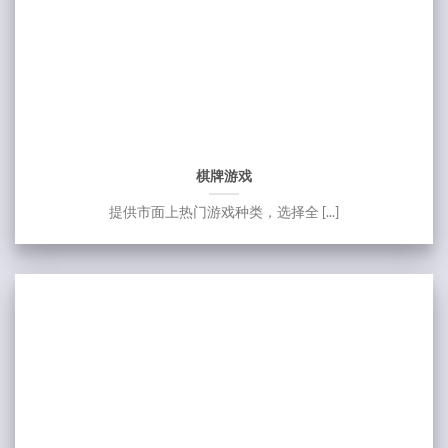
棋牌游戏
提供市面上热门游戏种类，选择全 [...]