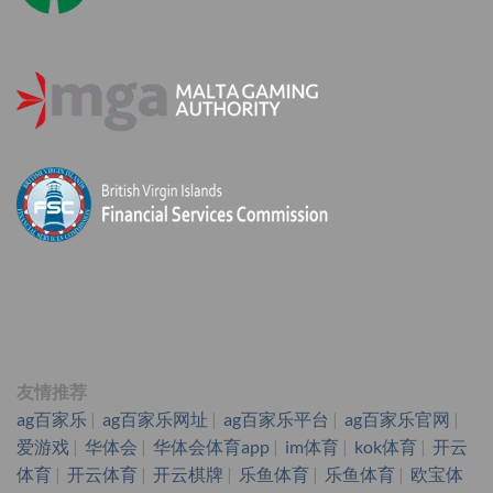
友情推荐
ag百家乐
|
ag百家乐网址
|
ag百家乐平台
|
ag百家乐官网
|
爱游戏
|
华体会
|
华体会体育app
|
im体育
|
kok体育
|
开云
体育
|
开云体育
|
开云棋牌
|
乐鱼体育
|
乐鱼体育
|
欧宝体