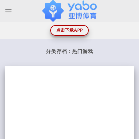
跳
到
内
容
点击下载APP
分类存档：
热门游戏