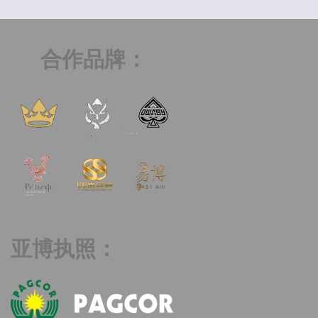
合作品牌：
亚博执照：