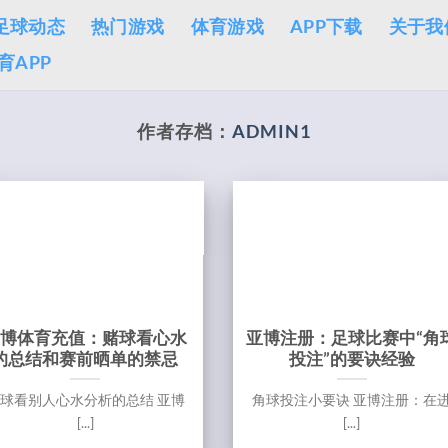
足球动态
热门游戏
体育游戏
APP下载
关于我
育APP
作者存档：
ADMIN1
博体育充值：赌球看心水
亚博注册：足球比赛中“角
的总结和赛前晒单的禁忌
投注”的要诀经验
球看别人心水分析的总结 亚博
角球投注小要诀 亚博注册：在
[...]
[...]